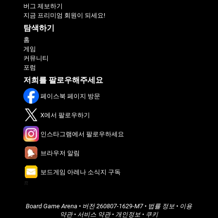
버그 제보하기
지금 프리미엄 회원이 되세요!
탐색하기
홈
게임
커뮤니티
포럼
저희를 팔로우해주세요
페이스북 페이지 방문
X에서 팔로우하기
인스타그램에서 팔로우하세요
브라우저 알림
보드게임 아레나 소식지 구독
π
Board Game Arena
• 버전
260807-1629-M7
•
법률 정보
•
이용
약관
•
서비스 약관
•
개인정보
•
쿠키