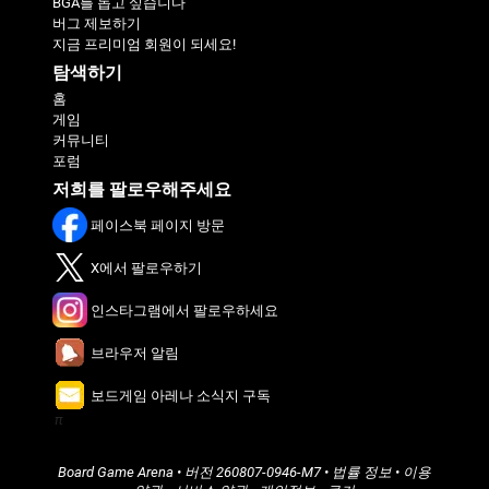
BGA를 돕고 싶습니다
버그 제보하기
지금 프리미엄 회원이 되세요!
탐색하기
홈
게임
커뮤니티
포럼
저희를 팔로우해주세요
페이스북 페이지 방문
X에서 팔로우하기
인스타그램에서 팔로우하세요
브라우저 알림
보드게임 아레나 소식지 구독
π
Board Game Arena
• 버전
260807-0946-M7
•
법률 정보
•
이용