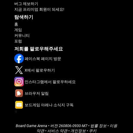
버그 제보하기
지금 프리미엄 회원이 되세요!
탐색하기
홈
게임
커뮤니티
포럼
저희를 팔로우해주세요
페이스북 페이지 방문
X에서 팔로우하기
인스타그램에서 팔로우하세요
브라우저 알림
보드게임 아레나 소식지 구독
π
Board Game Arena
• 버전
260806-0930-M7
•
법률 정보
•
이용
약관
•
서비스 약관
•
개인정보
•
쿠키