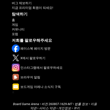
버그 제보하기
지금 프리미엄 회원이 되세요!
탐색하기
홈
게임
커뮤니티
포럼
저희를 팔로우해주세요
페이스북 페이지 방문
X에서 팔로우하기
인스타그램에서 팔로우하세요
브라우저 알림
보드게임 아레나 소식지 구독
π
Board Game Arena
• 버전
260807-1629-M7
•
법률 정보
•
이용
약관
•
서비스 약관
•
개인정보
•
쿠키