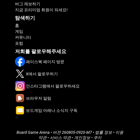
버그 제보하기
지금 프리미엄 회원이 되세요!
탐색하기
홈
게임
커뮤니티
포럼
저희를 팔로우해주세요
페이스북 페이지 방문
X에서 팔로우하기
인스타그램에서 팔로우하세요
브라우저 알림
보드게임 아레나 소식지 구독
π
Board Game Arena
• 버전
260805-0920-M7
•
법률 정보
•
이용
약관
•
서비스 약관
•
개인정보
•
쿠키