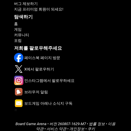
버그 제보하기
지금 프리미엄 회원이 되세요!
탐색하기
홈
게임
커뮤니티
포럼
저희를 팔로우해주세요
페이스북 페이지 방문
X에서 팔로우하기
인스타그램에서 팔로우하세요
브라우저 알림
보드게임 아레나 소식지 구독
π
Board Game Arena
• 버전
260807-1629-M7
•
법률 정보
•
이용
약관
•
서비스 약관
•
개인정보
•
쿠키