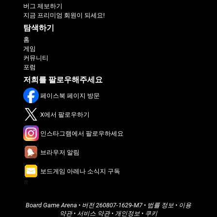
버그 제보하기
지금 프리미엄 회원이 되세요!
탐색하기
홈
게임
커뮤니티
포럼
저희를 팔로우해주세요
페이스북 페이지 방문
X에서 팔로우하기
인스타그램에서 팔로우하세요
브라우저 알림
보드게임 아레나 소식지 구독
π
Board Game Arena
• 버전
260807-1629-M7
•
법률 정보
•
이용
약관
•
서비스 약관
•
개인정보
•
쿠키